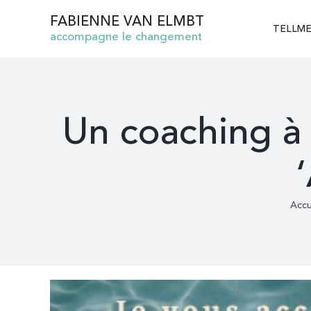
Passer
FABIENNE VAN ELMBT
au
TELLM
accompagne le changement
contenu
Un coaching à 
Accu
Voir
l'image