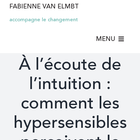
Passer
FABIENNE VAN ELMBT
au
accompagne le changement
contenu
MENU
À l’écoute de
TELLME COACHING
l’intuition :
COACHING
comment les
HYPNOSE
hypersensibles
THÉRAPIE BRÈVE
HYPERSENSIBILITÉ