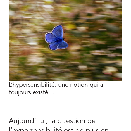
Voir
l'image
QUI SUIS-JE ?
agrandie
BLOG
CONTACT
L’hypersensibilité, une notion qui a
toujours existé…
Aujourd’hui, la question de
l’hypersensibilité est de plus en