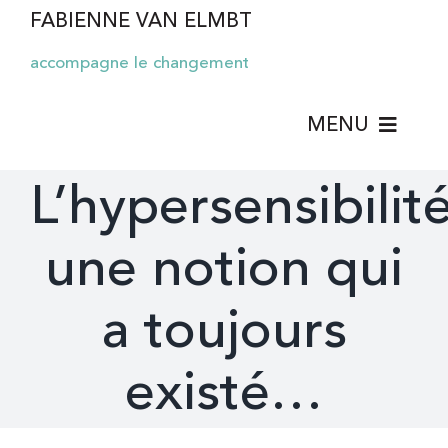
Passer
FABIENNE VAN ELMBT
au
accompagne le changement
contenu
MENU
L’hypersensibilité
TELLME COACHING
une notion qui
COACHING
a toujours
HYPNOSE
existé…
THÉRAPIE BRÈVE
HYPERSENSIBILITÉ