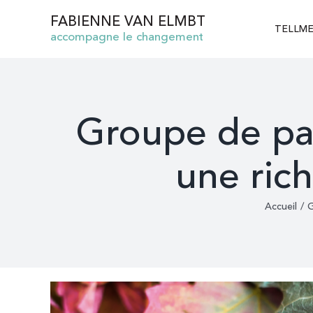
Passer
FABIENNE VAN ELMBT
au
TELLM
accompagne le changement
contenu
Groupe de paro
une rich
Accueil
/
G
Voir
l'image